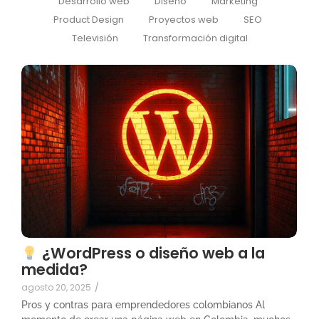
Desarrollo web
Diseño
Marketing
Product Design
Proyectos web
SEO
Televisión
Transformación digital
¿WordPress o diseño web a la
medida?
agosto 20, 2025
/
Pros y contras para emprendedores colombianos Al