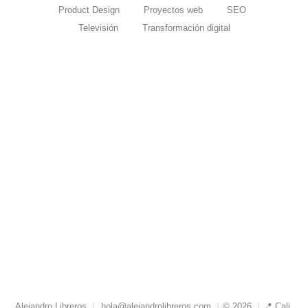
Product Design
Proyectos web
SEO
Televisión
Transformación digital
✨ Antes y después: rediseño web de
una marca colombiana con
resultados reales
agosto 28, 2025
/
El rediseño web se ha convertido en una herramienta
poderosa para que las marcas en Colombia se mantengan
competitivas en un mercado digital que cambia a...
Read More
Alejandro Libreros ︴
hola@alejandrolibreros.com
︴© 2026 ︴📍 Cali,